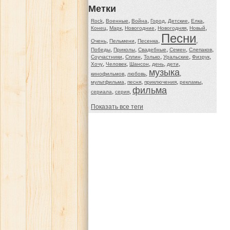
Метки
,
,
,
,
,
,
Rock
Военные
Война
Город
Детские
Елка
,
,
,
,
,
Конец
Марк
Новогодние
Новогодняя
Новый
Песни
,
,
,
,
Очень
Пельмени
Песенка
,
,
,
,
,
Победы
Приколы
Свадебные
Семен
Слепаков
,
,
,
,
,
Соучастники
Сплин
Только
Уральские
Физрук
,
,
,
,
,
Хочу
Человек
Шансон
день
дети
музыка
,
,
,
кинофильмов
любовь
,
,
,
,
мультфильма
песня
приключения
рекламы
фильма
,
,
сериала
серия
Показать все теги