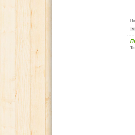
Пе
М
П
Те