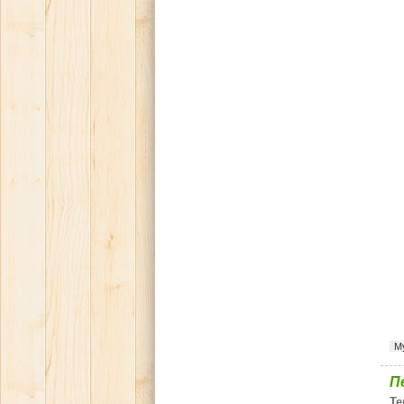
М
П
Те