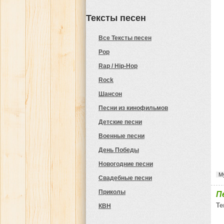
Тексты песен
Все Тексты песен
Pop
Rap / Hip-Hop
Rock
Шансон
Песни из кинофильмов
Детские песни
Военные песни
День Победы
Новогодние песни
М
Свадебные песни
Приколы
П
Те
КВН