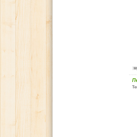
М
П
Те