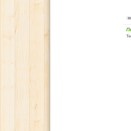
М
П
Те