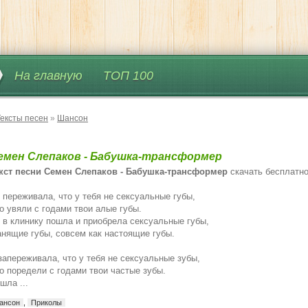
На главную
ТОП 100
Тексты песен
»
Шансон
емен Слепаков - Бабушка-трансформер
кст песни Семен Слепаков - Бабушка-трансформер
скачать бесплатн
 переживала, что у тебя не сексуальные губы,
о увяли с годами твои алые губы.
 в клинику пошла и приобрела сексуальные губы,
нящие губы, совсем как настоящие губы.
запереживала, что у тебя не сексуальные зубы,
о поредели с годами твои частые зубы.
шла ...
ансон
,
Приколы