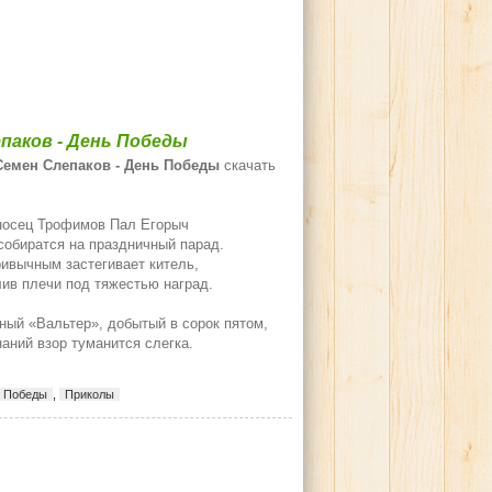
паков - День Победы
Семен Слепаков - День Победы
скачать
носец Трофимов Пал Егорыч
собиратся на праздничный парад.
ивычным застегивает китель,
лив плечи под тяжестью наград.
ный «Вальтер», добытый в сорок пятом,
аний взор туманится слегка.
.
 Победы
,
Приколы