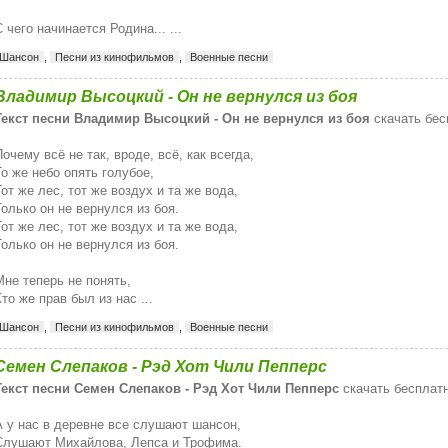
С чего начинается Родина... ...
Шансон
,
Песни из кинофильмов
,
Военные песни
Владимир Высоцкий - Он не вернулся из боя
Текст песни Владимир Высоцкий - Он не вернулся из боя
скачать бес
Почему всё не так, вроде, всё, как всегда,
То же небо опять голубое,
Тот же лес, тот же воздух и та же вода,
Только он не вернулся из боя.
Тот же лес, тот же воздух и та же вода,
Только он не вернулся из боя.
Мне теперь не понять,
Кто же прав был из нас ...
Шансон
,
Песни из кинофильмов
,
Военные песни
Семен Слепаков - Рэд Хот Чили Пепперс
Текст песни Семен Слепаков - Рэд Хот Чили Пепперс
скачать бесплат
А у нас в деревне все слушают шансон,
Слушают Михайлова, Лепса и Трофима.