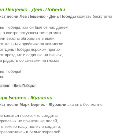
ев Лещенко - День Победы
кст песни Лев Лещенко - День Победы
скачать бесплатно
нь Победы, как он был от нас далек!
к в костре потухшем таял уголек.
ли версты обгорелые в пыли,
от день мы приближали как могли...
от День Победы порохом пропах,
от праздник с сединою на висках,
а радость со слезами на глазах.
нь Победы!
нь ...
ансон
,
День Победы
арк Бернес - Журавли
кст песни Марк Бернес - Журавли
скачать бесплатно
е кажется порою, что солдаты,
кровавых не пришедшие полей,
 в землю нашу полегли когда-то,
превратились в белых журавлей.