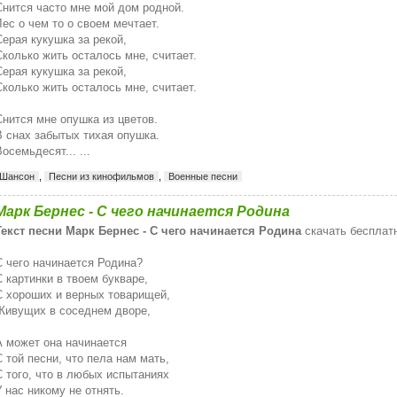
Снится часто мне мой дом родной.
Лес о чем то о своем мечтает.
Серая кукушка за рекой,
Сколько жить осталось мне, считает.
Серая кукушка за рекой,
Сколько жить осталось мне, считает.
Снится мне опушка из цветов.
В снах забытых тихая опушка.
осемьдесят... ...
Шансон
,
Песни из кинофильмов
,
Военные песни
Марк Бернес - С чего начинается Родина
Текст песни Марк Бернес - С чего начинается Родина
скачать бесплат
С чего начинается Родина?
С картинки в твоем букваре,
С хороших и верных товарищей,
Живущих в соседнем дворе,
А может она начинается
С той песни, что пела нам мать,
С того, что в любых испытаниях
У нас никому не отнять.