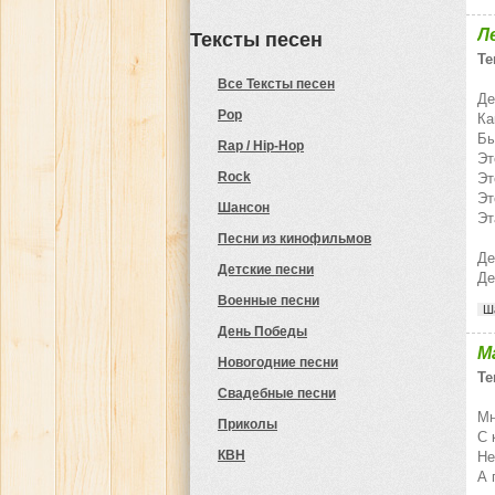
Л
Тексты песен
Те
Все Тексты песен
Де
Pop
Ка
Бы
Rap / Hip-Hop
Эт
Rock
Эт
Эт
Шансон
Эт
Песни из кинофильмов
Де
Детские песни
Де
Военные песни
Ш
День Победы
М
Новогодние песни
Те
Свадебные песни
Мн
Приколы
С 
КВН
Не
А 