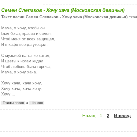
Семен Слепаков - Хочу хача (Московская девичья)
Текст песни Семен Слепаков - Хочу хача (Московская девичья)
скач
Мама, я хочу, чтобы он
Был богат, красив и силен,
Чтоб меня от всех защищал,
И в кафе всегда угощал.
С музыкой на тачке катал,
И цветы к ногам кидал.
Чтоб любовь была горяча,
Мама, я хочу хача.
Хочу хача, хача хочу,
Хочу хача, хача хочу.
Хочу ...
Тексты песен
»
Шансон
Назад
1
2
Вперед