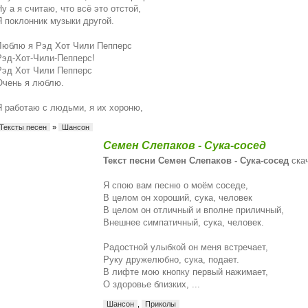
Ну а я считаю, что всё это отстой,
Я поклонник музыки другой.
Люблю я Рэд Хот Чили Пепперс
Рэд-Хот-Чили-Пепперс!
Рэд Хот Чили Пепперс
Очень я люблю.
Я работаю с людьми, я их хороню,
Тексты песен
»
Шансон
Семен Слепаков - Сука-сосед
Текст песни Семен Слепаков - Сука-сосед
скач
Я спою вам песню о моём соседе,
В целом он хороший, сука, человек
В целом он отличный и вполне приличный,
Внешнее симпатичный, сука, человек.
Радостной улыбкой он меня встречает,
Руку дружелюбно, сука, подает.
В лифте мою кнопку первый нажимает,
О здоровье близких, ...
Шансон
,
Приколы