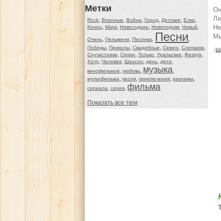
Метки
Он
Ле
,
,
,
,
,
,
Rock
Военные
Война
Город
Детские
Елка
,
,
,
,
,
Не
Конец
Марк
Новогодние
Новогодняя
Новый
Песни
Мы
,
,
,
,
Очень
Пельмени
Песенка
,
,
,
,
,
Победы
Приколы
Свадебные
Семен
Слепаков
Ш
,
,
,
,
,
Соучастники
Сплин
Только
Уральские
Физрук
,
,
,
,
,
Хочу
Человек
Шансон
день
дети
музыка
,
,
,
кинофильмов
любовь
,
,
,
,
мультфильма
песня
приключения
рекламы
фильма
,
,
сериала
серия
Показать все теги