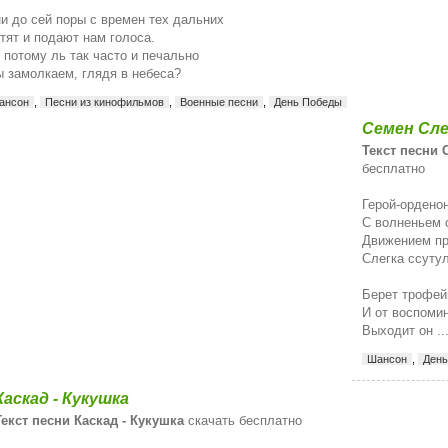
и до сей поры с времен тех дальних
тят и подают нам голоса.
 потому ль так часто и печально
 замолкаем, глядя в небеса?
ансон
,
Песни из кинофильмов
,
Военные песни
,
День Победы
Семен Сле
Текст песни 
бесплатно
Герой-ордено
С волненьем 
Движением пр
Слегка ссуту
Берет трофей
И от воспомин
Выходит он ..
Шансон
,
День
Каскад - Кукушка
Текст песни Каскад - Кукушка
скачать бесплатно