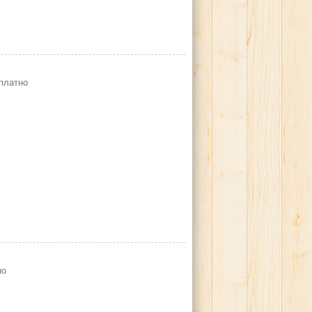
платно
но