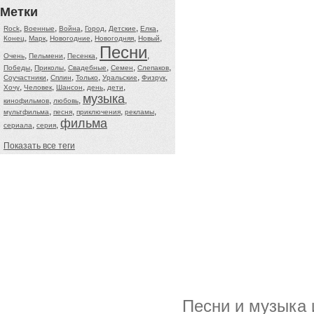
Метки
,
,
,
,
,
,
Rock
Военные
Война
Город
Детские
Елка
,
,
,
,
,
Конец
Марк
Новогодние
Новогодняя
Новый
Песни
,
,
,
,
Очень
Пельмени
Песенка
,
,
,
,
,
Победы
Приколы
Свадебные
Семен
Слепаков
,
,
,
,
,
Соучастники
Сплин
Только
Уральские
Физрук
,
,
,
,
,
Хочу
Человек
Шансон
день
дети
музыка
,
,
,
кинофильмов
любовь
,
,
,
,
мультфильма
песня
приключения
рекламы
фильма
,
,
сериала
серия
Показать все теги
Песни и музыка 