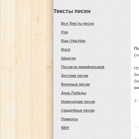
Тексты песен
Все Тексты песен
Pop
Rap / Hip-Hop
П
Rock
(п
Шансон
Песни из кинофильмов
Но
бе
Детские песни
бе
Военные песни
см
День Победы
♪
Новогодние песни
Свадебные песни
Приколы
Ск
КВН