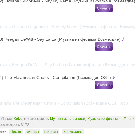
2) Oksana Grigorieva - Say My Name (Музыка из фильма Возмездие
ачать Oksana Grigorieva - Say My Name (Музыка из фильма Возмез
♪
3) Keegan DeWitt - Say La La (Музыка из фильма Возмездие)
ачать Keegan DeWitt - Say La La (Музыка из фильма Возмездие).m
♪
4) The Melanesian Choirs - Compilation (Возмездие OST)
ачать The Melanesian Choirs - Compilation (Возмездие OST).mp3
обавил
, в
категорию:
,
,
Keks
Музыка из сериалов
Музыка из фильмов
Песни
росмотров:
3172
тки:
,
,
,
Песни
музыка
фильма
Возмездие