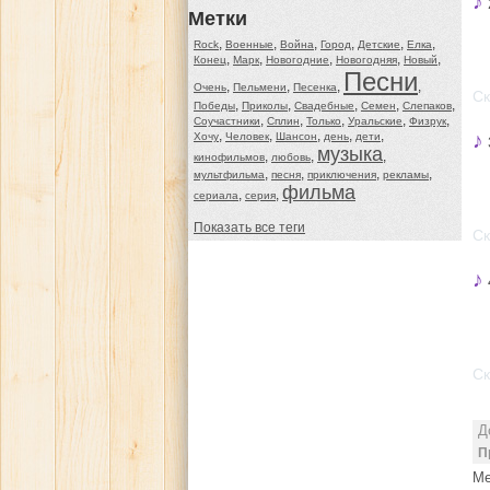
♪
Метки
,
,
,
,
,
,
Rock
Военные
Война
Город
Детские
Елка
,
,
,
,
,
Конец
Марк
Новогодние
Новогодняя
Новый
Песни
,
,
,
,
Очень
Пельмени
Песенка
Ск
,
,
,
,
,
Победы
Приколы
Свадебные
Семен
Слепаков
,
,
,
,
,
Соучастники
Сплин
Только
Уральские
Физрук
,
,
,
,
,
♪
Хочу
Человек
Шансон
день
дети
музыка
,
,
,
кинофильмов
любовь
,
,
,
,
мультфильма
песня
приключения
рекламы
фильма
,
,
сериала
серия
Показать все теги
Ск
♪
Ск
Д
П
Ме