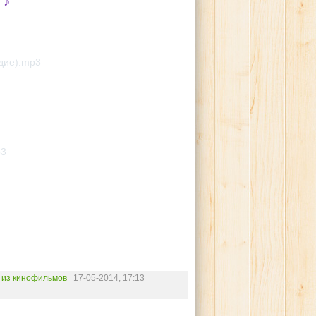
♪
)
дие).mp3
p3
 из кинофильмов
17-05-2014, 17:13